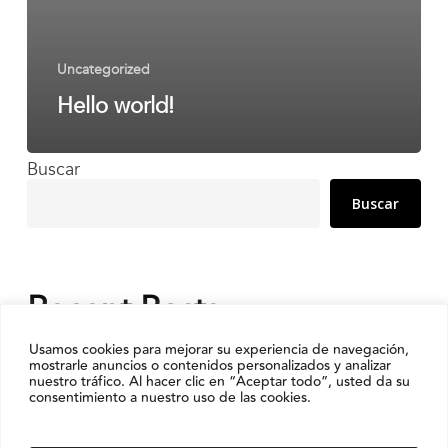
ACCIÓ SOCIAL I JOVES
Uncategorized
Hello world!
ESPLAIS
Buscar
Buscar
SUPORT TERCER SECTOR
Recent Posts
Hello world!
Usamos cookies para mejorar su experiencia de navegación,
mostrarle anuncios o contenidos personalizados y analizar
nuestro tráfico. Al hacer clic en “Aceptar todo”, usted da su
consentimiento a nuestro uso de las cookies.
Recent Comments